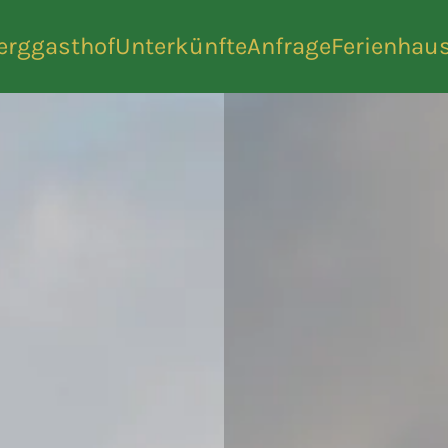
erggasthof
Unterkünfte
Anfrage
Ferienhau