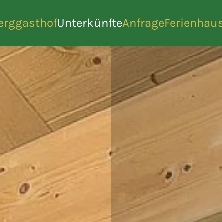
erggasthof
Unterkünfte
Anfrage
Ferienhau