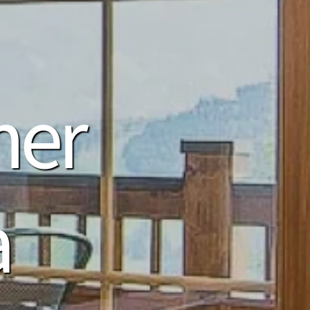
mer
a