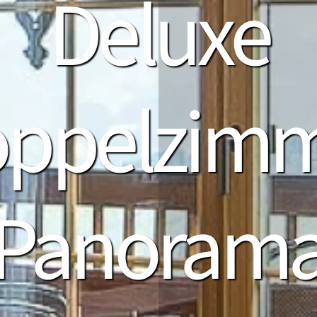
Deluxe
ppelzim
Panoram