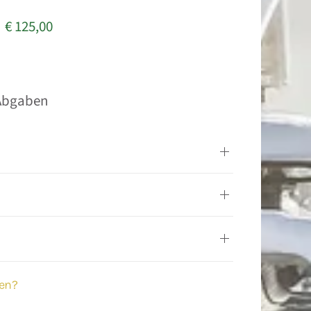
€ 125,00
d Abgaben
men?